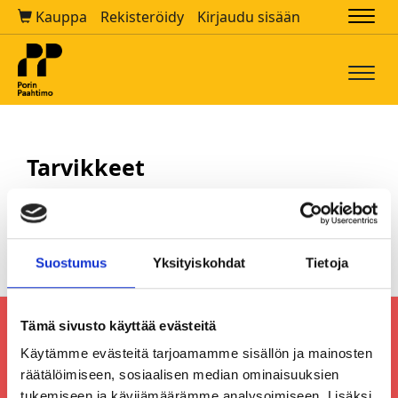
Kauppa
Rekisteröidy
Kirjaudu sisään
Navi
Navi
Tarvikkeet
Suostumus
Yksityiskohdat
Tietoja
Tämä sivusto käyttää evästeitä
Käytämme evästeitä tarjoamamme sisällön ja mainosten
räätälöimiseen, sosiaalisen median ominaisuuksien
tukemiseen ja kävijämäärämme analysoimiseen. Lisäksi