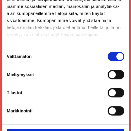
jaamme sosiaalisen median, mainosalan ja analytiikka-
alan kumppaneillemme tietoja siitä, miten käytät
sivustoamme. Kumppanimme voivat yhdistää näitä
tietoja muihin tietoihin, joita olet antanut heille tai joita on
kerätty, kun olet käyttänyt heidän palvelujaan.
Ota yhteyttä
Suostumuksen
Välttämätön
valinta
Porin Paahtimo/Cafe Solo Oy
Pohjoisranta 11
Mieltymykset
28100 Pori
0500866011
Tilastot
porinpaahtimo@cafesolo.fi
www.porinpaahtimo.fi
Markkinointi
1740503-9
Tietoa meistä