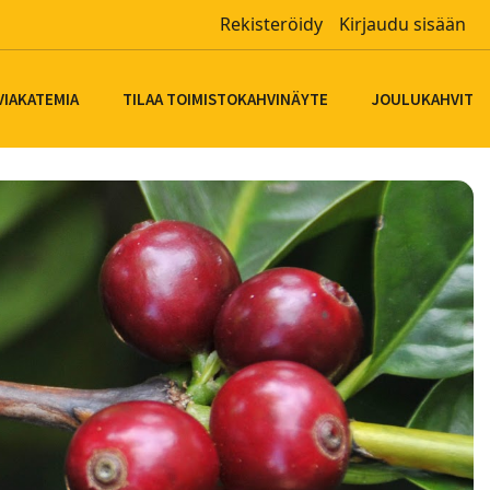
Rekisteröidy
Kirjaudu sisään
VIAKATEMIA
TILAA TOIMISTOKAHVINÄYTE
JOULUKAHVIT