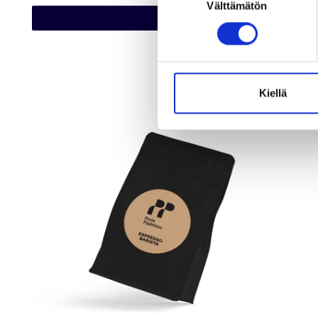
Välttämätön
valinta
OSTOKSILLE
Kiellä