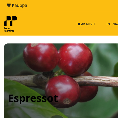
Kauppa
TILAKAHVIT
PORIK
Espressot