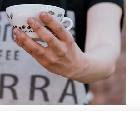
a Cafe Soloa. Kahvila-paahtimo sijaitsee
 jossa tänäkin päivänä toimii kahvila ja