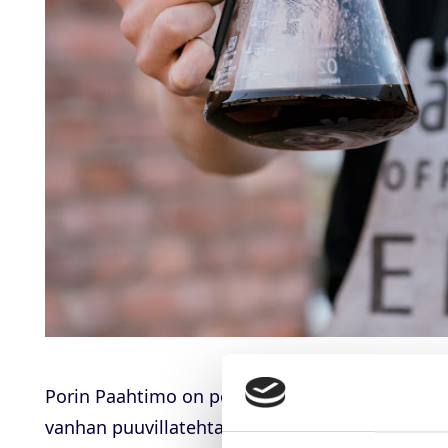
Porin Paahtimo on perustettu vuonna 2005 osan
vanhan puuvillatehtaan viihtyisällä sisäpihalla,