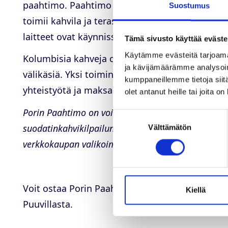
paahtimo. Paahtimo ja kahvila yhdessä on oll
Suostumus
toimii kahvila ja terassi, jossa voit aistia kai
laitteet ovat käynnissä.
Tämä sivusto käyttää eväste
Käytämme evästeitä tarjoama
Kolumbisia kahveja olemme ostaneet jo vuodesta
ja kävijämäärämme analysoim
välikäsiä. Yksi toimintamme kulmakivistä on tu
kumppaneillemme tietoja siitä
yhteistyötä ja maksaa raakakahvista hintaa, jok
olet antanut heille tai joita o
Porin Paahtimo on voittanut Helsinki Coffee Festiv
Suostumuksen
suodatinkahvikilpailun, vuonna 2020 ja vuonna 2
Välttämätön
valinta
verkkokaupan valikoimastamme.
Voit ostaa Porin Paahtimon tuotteita verkko
Kiellä
Puuvillasta.