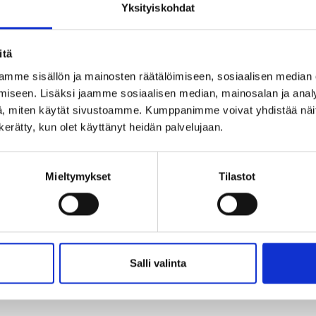
ut ensimmäisiä Suomessa. Samassa tilassa
Yksityiskohdat
kki kahvin tuoksut ja tutustua paahtamiseen kun
itä
mme sisällön ja mainosten räätälöimiseen, sosiaalisen median
 2016 lähtien, jotka tulevat meille ilman
iseen. Lisäksi jaamme sosiaalisen median, mainosalan ja analy
ntea ihmiset kahvin takana, tehdä pitkäaikaista
, miten käytät sivustoamme. Kumppanimme voivat yhdistää näitä t
a mahdollistaa kannattavan viljelyn.
n kerätty, kun olet käyttänyt heidän palvelujaan.
aaleilla kaksi kertaa vuoden paras
022. Molemmat kahvit löytyvät meidän
Mieltymykset
Tilastot
kaupastamme
tai kivijalkamyymälästämme Porin
Salli valinta