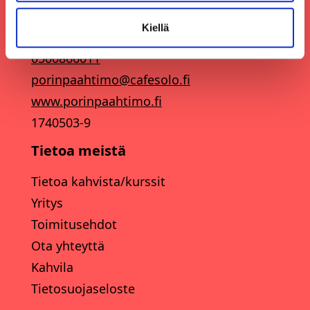
Pohjoisranta 11
28100 Pori
Kiellä
0500866011
porinpaahtimo@cafesolo.fi
www.porinpaahtimo.fi
1740503-9
Tietoa meistä
Tietoa kahvista/kurssit
Yritys
Toimitusehdot
Ota yhteyttä
Kahvila
Tietosuojaseloste