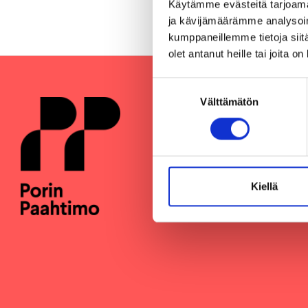
Käytämme evästeitä tarjoama
ja kävijämäärämme analysoim
kumppaneillemme tietoja siitä
olet antanut heille tai joita o
Suostumuksen
Välttämätön
valinta
Kiellä