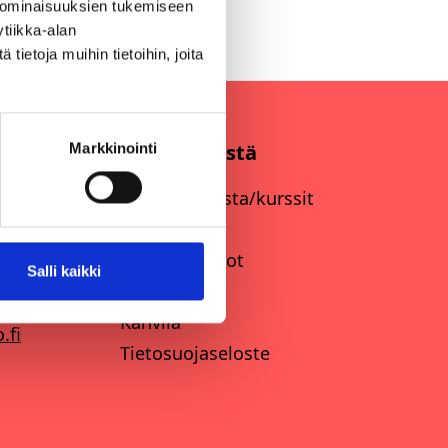
 ominaisuuksien tukemiseen
tiikka-alan
ietoja muihin tietoihin, joita
Tietoa meistä
Markkinointi
lo Oy
Tietoa kahvista/kurssit
Yritys
Toimitusehdot
Salli kaikki
Ota yhteyttä
Kahvila
.fi
Tietosuojaseloste