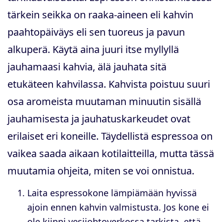
tärkein seikka on raaka-aineen eli kahvin
paahtopäiväys eli sen tuoreus ja pavun
alkuperä. Käytä aina juuri itse myllyllä
jauhamaasi kahvia, älä jauhata sitä
etukäteen kahvilassa. Kahvista poistuu suuri
osa aromeista muutaman minuutin sisällä
jauhamisesta ja jauhatuskarkeudet ovat
erilaiset eri koneille. Täydellistä espressoa on
vaikea saada aikaan kotilaitteilla, mutta tässä
muutamia ohjeita, miten se voi onnistua.
Laita espressokone lämpiämään hyvissä
ajoin ennen kahvin valmistusta. Jos kone ei
ole kiinni vesijohtoverkossa tarkista, että