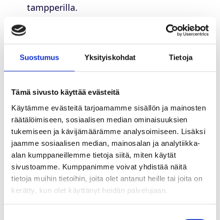
tampperilla.
Valuta espressokoneesta kuumaa vettä
ulos.
Kiinnitä espressokahva kahvikoneen
Suostumus
Yksityiskohdat
Tietoja
gruppoon ja laita kahvi valumaan.
Tuplaespresson on yleensä noin 25-35
grammaa kupissa. Tämän määrän pitäisi
Tämä sivusto käyttää evästeitä
useimmiten valua kuppiin noin 20-35
Käytämme evästeitä tarjoamamme sisällön ja mainosten
räätälöimiseen, sosiaalisen median ominaisuuksien
sekunnin aikana.
tukemiseen ja kävijämäärämme analysoimiseen. Lisäksi
Maista espressoa. Jos se maistuu mielestäsi
jaamme sosiaalisen median, mainosalan ja analytiikka-
jollain tavalla huonolta, säädä myllysi
alan kumppaneillemme tietoja siitä, miten käytät
jauhatusta sen mukaan ja tee itsellesi uusi
sivustoamme. Kumppanimme voivat yhdistää näitä
kahvi.
Nauti!
tietoja muihin tietoihin, joita olet antanut heille tai joita on
kerätty, kun olet käyttänyt heidän palvelujaan.
Pressopannu
Suostumuksen