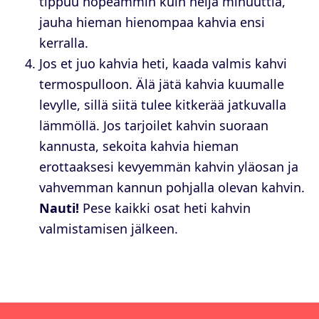
tippuu nopeammin kuin neljä minuuttia,
jauha hieman hienompaa kahvia ensi
kerralla.
Jos et juo kahvia heti, kaada valmis kahvi
termospulloon. Älä jätä kahvia kuumalle
levylle, sillä siitä tulee kitkerää jatkuvalla
lämmöllä. Jos tarjoilet kahvin suoraan
kannusta, sekoita kahvia hieman
erottaaksesi kevyemmän kahvin yläosan ja
vahvemman kannun pohjalla olevan kahvin.
Nauti!
Pese kaikki osat heti kahvin
valmistamisen jälkeen.