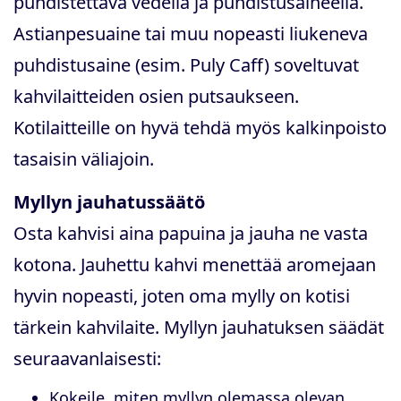
puhdistettava vedellä ja puhdistusaineella.
Astianpesuaine tai muu nopeasti liukeneva
puhdistusaine (esim. Puly Caff) soveltuvat
kahvilaitteiden osien putsaukseen.
Kotilaitteille on hyvä tehdä myös kalkinpoisto
tasaisin väliajoin.
Myllyn jauhatussäätö
Osta kahvisi aina papuina ja jauha ne vasta
kotona. Jauhettu kahvi menettää aromejaan
hyvin nopeasti, joten oma mylly on kotisi
tärkein kahvilaite. Myllyn jauhatuksen säädät
seuraavanlaisesti:
Kokeile, miten myllyn olemassa olevan