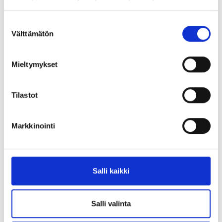
Suostumuksen
Välttämätön
valinta
Mieltymykset
Tilastot
Markkinointi
Salli kaikki
Salli valinta
Lähde: Homegrounds