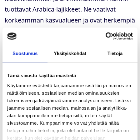
tuottavat Arabica-lajikkeet. Ne vaativat
korkeamman kasvualueen ja ovat herkempiä
ilmastovaihteluille, mutta tuloksena on
enemmän aromikkuutta ja vähemmän
kofeiinia. Robusta-lajikkeet menestyvät
Suostumus
Yksityiskohdat
Tietoja
vaihtelevissa sääolosuhteissa paremmin ja
tuottavat satoa enemmän. Robusta-lajikkeet
Tämä sivusto käyttää evästeitä
sisältävät enemmän kofeiinia, vähemmän
Käytämme evästeitä tarjoamamme sisällön ja mainosten
räätälöimiseen, sosiaalisen median ominaisuuksien
aromeja ja ovat maultaan voimakkaampia.
tukemiseen ja kävijämäärämme analysoimiseen. Lisäksi
jaamme sosiaalisen median, mainosalan ja analytiikka-
alan kumppaneillemme tietoja siitä, miten käytät
sivustoamme. Kumppanimme voivat yhdistää näitä
tietoja muihin tietoihin, joita olet antanut heille tai joita on
kerätty, kun olet käyttänyt heidän palvelujaan.