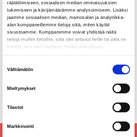
räätälöimiseen, sosiaalisen median ominaisuuksien
tukemiseen ja kävijämäärämme analysoimiseen. Lisäksi
jaamme sosiaalisen median, mainosalan ja analytiikka-
Maa (*):
alan kumppaneillemme tietoja siitä, miten käytät
Suomi
sivustoamme. Kumppanimme voivat yhdistää näitä
tietoja muihin tietoihin, joita olet antanut heille tai joita on
Rekisteröidy
kerätty, kun olet käyttänyt heidän palvelujaan.
Haluan tilata Porinpaahtimo
uutiskirjeen
Suostumuksen
Olen lukenut
tietosuojaselosteen
ja
Välttämätön
valinta
hyväksyn henkilötietojeni käsittelyn (*)
Mieltymykset
(*) Tieto on pakollinen
Tilastot
Markkinointi