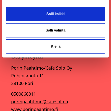
Salli kaikki
Salli valinta
Kiellä
Ota yhteyttä
Porin Paahtimo/Cafe Solo Oy
Pohjoisranta 11
28100 Pori
0500866011
porinpaahtimo@cafesolo.fi
www.porinpaahtimo.fi